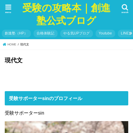
受験の攻略本｜創進
menu
search
塾公式ブログ
創進塾（HP）
合格体験記
やる気UPブログ
Youtube
LINE＠
HOME
現代文
現代文
受験サポーターsinのプロフィール
受験サポーターsin