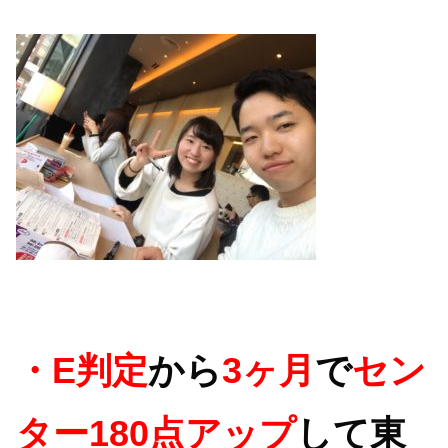
・E判定
から
3ヶ月
で
セン
ター180点アップ
して東