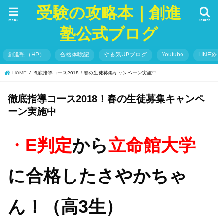
受験の攻略本｜創進
menu
search
塾公式ブログ
創進塾（HP）
合格体験記
やる気UPブログ
Youtube
LINE＠
HOME
徹底指導コース2018！春の生徒募集キャンペーン実施中
徹底指導コース2018！春の生徒募集キャンペ
ーン実施中
・
E判定
から
立命館大学
に合格したさやかちゃ
ん！（高3生）