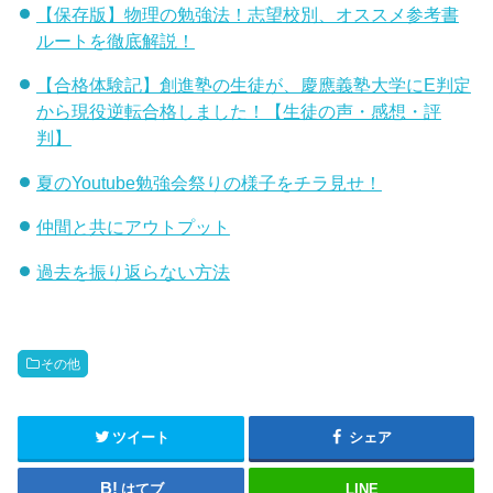
【保存版】物理の勉強法！志望校別、オススメ参考書
ルートを徹底解説！
【合格体験記】創進塾の生徒が、慶應義塾大学にE判定
から現役逆転合格しました！【生徒の声・感想・評
判】
夏のYoutube勉強会祭りの様子をチラ見せ！
仲間と共にアウトプット
過去を振り返らない方法
その他
ツイート
シェア
はてブ
LINE