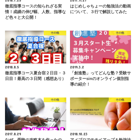
徹底指導コースの知られざる実
はじめしゃちょーの勉強法の動画
情！成績の伸び幅、人数、指導な
について、３行で解説してみた
ど色々と大公開！
その他
その他
2018.8.5
2019.3.2
徹底指導コース夏合宿２日目・３
「創進塾」ってどんな塾？受験サ
日目！最高の３日間（感想あり）
ポーターsinのオンライン個別指
導の紹介！
その他
その他
2017.8.29
2018.10.23