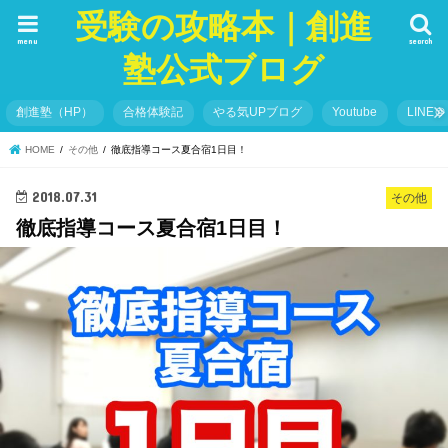
受験の攻略本｜創進
menu
search
塾公式ブログ
創進塾（HP）
合格体験記
やる気UPブログ
Youtube
LINE＠
HOME
その他
徹底指導コース夏合宿1日目！
2018.07.31
その他
徹底指導コース夏合宿1日目！