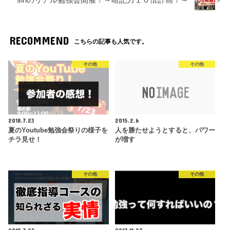
sinのリアル勉強会開催！～暗記力１０倍計画！～
RECOMMEND
こちらの記事も人気です。
その他
その他
2018.7.23
2015.2.6
夏のYoutube勉強会祭りの様子を
人を勝たせようとすると、パワー
チラ見せ！
が増す
その他
その他
2018.7.25
2017.11.27