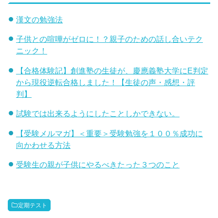
漢文の勉強法
子供との喧嘩がゼロに！？親子のための話し合いテク
ニック！
【合格体験記】創進塾の生徒が、慶應義塾大学にE判定
から現役逆転合格しました！【生徒の声・感想・評
判】
試験では出来るようにしたことしかできない。
【受験メルマガ】＜重要＞受験勉強を１００％成功に
向かわせる方法
受験生の親が子供にやるべきたった３つのこと
定期テスト