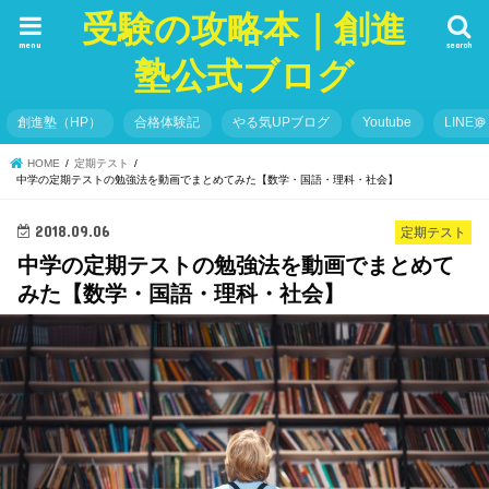
受験の攻略本｜創進
menu
search
塾公式ブログ
創進塾（HP）
合格体験記
やる気UPブログ
Youtube
LINE＠
HOME
定期テスト
中学の定期テストの勉強法を動画でまとめてみた【数学・国語・理科・社会】
2018.09.06
定期テスト
中学の定期テストの勉強法を動画でまとめて
みた【数学・国語・理科・社会】