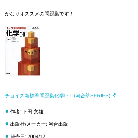
かなりオススメの問題集です！
チョイス新標準問題集化学I・II (河合塾SERIES)
作者: 下田 文雄
出版社/メーカー: 河合出版
発売日: 2004/12