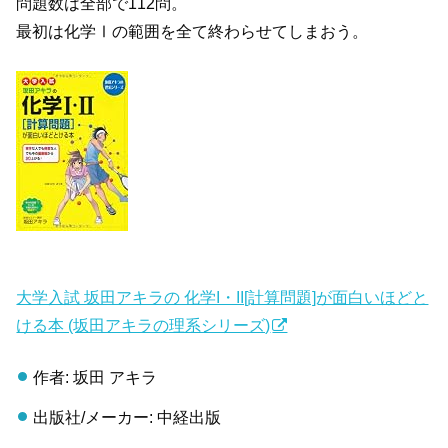
問題数は全部で112問。
最初は化学Ⅰの範囲を全て終わらせてしまおう。
大学入試 坂田アキラの 化学I・II[計算問題]が面白いほどと
ける本 (坂田アキラの理系シリーズ)
作者: 坂田 アキラ
出版社/メーカー: 中経出版