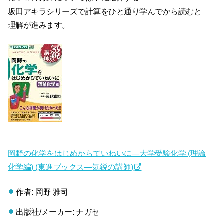
坂田アキラシリーズで計算をひと通り学んでから読むと
理解が進みます。
岡野の化学をはじめからていねいに―大学受験化学 (理論
化学編) (東進ブックス―気鋭の講師)
作者: 岡野 雅司
出版社/メーカー: ナガセ