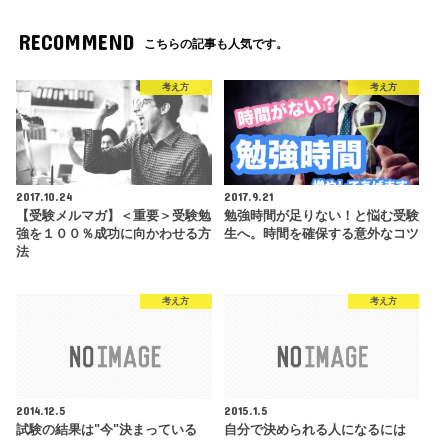
RECOMMEND
こちらの記事も人気です。
考え方
考え方
2017.10.24
2017.9.21
【受験メルマガ】＜重要＞受験勉
勉強時間が足りない！と悩む受験
強を１００％成功に向かわせる方
生へ。時間を確保する意外なコツ
法
考え方
考え方
2014.12.5
2015.1.5
試験の結果は"今"決まっている
自分で決められる人になるには