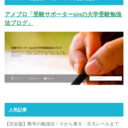
アメブロ「受験サポーターsinの大学受験勉強
法ブログ」
人気記事
【完全版】数学の勉強法！０から東大・京大レベルまで