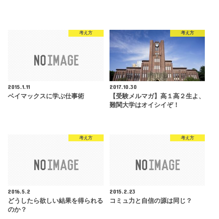
考え方
考え方
2015.1.11
2017.10.30
ベイマックスに学ぶ仕事術
【受験メルマガ】高１高２生よ、
難関大学はオイシイぞ！
考え方
考え方
2016.5.2
2015.2.23
どうしたら欲しい結果を得られる
コミュ力と自信の源は同じ？
のか？