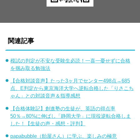
関連記事
模試の判定が不安な受験生必読！一喜一憂せずに合格
を掴み取る勉強法
【合格対談音声】たった3ヶ月でセンター498点→685
点、E判定から東京海洋大学へ逆転合格した「りさこち
ゃん」との対談音声＆指導感想
【合格体験記】創進塾の生徒が、英語の得点率
50％→80%に伸ばし「静岡大学」に現役逆転合格しま
した！【生徒の声・感想・評判】
papabubble（飴屋さん）に学ぶ、楽しみの極意