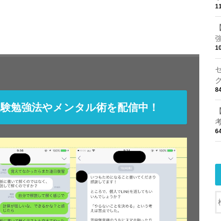
1
1
8
受験勉強法やメンタル術を配信中！
6