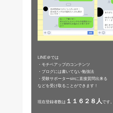
LINE＠では
・モチベアップのコンテンツ
・ブログには書いてない勉強法
・受験サポーターsinに直接質問出来る
などを受け取ることができます！
１１６２８人
現在登録者数は
です