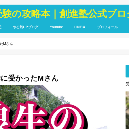
受験の攻略本｜創進塾公式ブロ
記
やる気UPブログ
Youtube
LINE＠
プロフィール
たMさん
学に受かったMさん