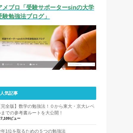
アメブロ「受験サポーターsinの大学
受験勉強法ブログ」
人気記事
【完全版】数学の勉強法！０から東大・京大レベ
ルまでの参考書ルートを大公開！
27,109ビュー
学年1位を取るための５つの勉強法