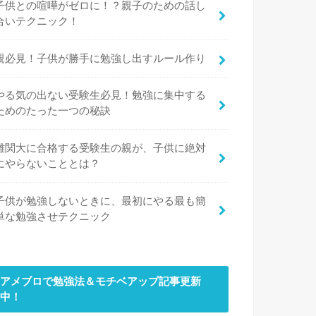
子供との喧嘩がゼロに！？親子のための話し
合いテクニック！
親必見！子供が勝手に勉強し出すルール作り
やる気の出ない受験生必見！勉強に集中する
ためのたった一つの秘訣
難関大に合格する受験生の親が、子供に絶対
にやらないこととは？
子供が勉強しないときに、最初にやる最も簡
単な勉強させテクニック
アメブロで勉強法＆モチベアップ記事更新
中！