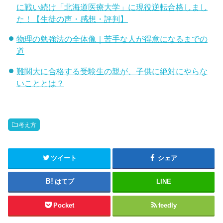
に戦い続け「北海道医療大学」に現役逆転合格しまし
た！【生徒の声・感想・評判】
物理の勉強法の全体像｜苦手な人が得意になるまでの
道
難関大に合格する受験生の親が、子供に絶対にやらな
いこととは？
考え方
ツイート
シェア
はてブ
LINE
Pocket
feedly